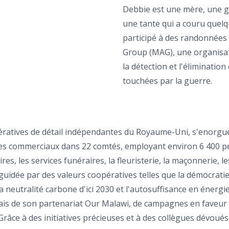
Debbie est une mère, une gr
une tante qui a couru quelq
participé à des randonnées c
Group (MAG), une organisati
la détection et l'éliminati
touchées par la guerre.
ératives de détail indépendantes du Royaume-Uni, s'enorguei
es commerciaux dans 22 comtés, employant environ 6 400 pers
s, les services funéraires, la fleuristerie, la maçonnerie, le
uidée par des valeurs coopératives telles que la démocratie, l
a neutralité carbone d'ici 2030 et l'autosuffisance en énerg
is de son partenariat Our Malawi, de campagnes en faveur de
 Grâce à des initiatives précieuses et à des collègues dévou